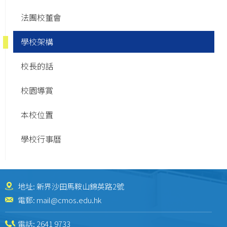
法團校董會
學校架構
校長的話
校園導賞
本校位置
學校行事曆
地址: 新界沙田馬鞍山錦英路2號
電郵:
mail@cmos.edu.hk
電話:
2641 9733