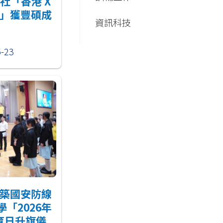
社「香港 X
」獲豐碩成
資訊科技
5-23
築國安防線
「2026年
育日升旗儀