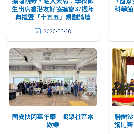
擴闊視野・融入大局：學校師
「國家
生出席香港友好協進會37週年
科學館
典禮暨「十五五」規劃論壇
2026-06-10
國安快閃嘉年華 凝聚社區常
聯辦沙
歡樂
旗比賽