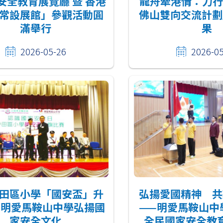
安全教育展覽廳 暨 香港
龍舟牽港情：力行
常設展館」參觀活動圓
佛山雙向交流計劃
滿舉行
果
2026-05-26
2026-0
田區小學「國安盃」升
弘揚愛國精神 共
 明愛馬鞍山中學弘揚國
——明愛馬鞍山中學
家安全文化
全民國家安全教