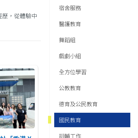
Main
宿舍服務
navigation
經歷，從體驗中
醫護教育
舞蹈組
戲劇小組
全方位學習
公教教育
德育及公民教育
國民教育
訓輔工作