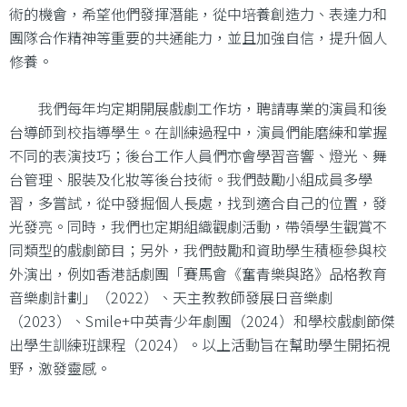
術的機會，希望他們發揮潛能，從中培養創造力、表達力和
團隊合作精神等重要的共通能力，並且加強自信，提升個人
修養。
我們每年均定期開展戲劇工作坊，聘請專業的演員和後
台導師到校指導學生。在訓練過程中，演員們能磨練和掌握
不同的表演技巧；後台工作人員們亦會學習音響、燈光、舞
台管理、服裝及化妝等後台技術。我們鼓勵小組成員多學
習，多嘗試，從中發掘個人長處，找到適合自己的位置，發
光發亮。同時，我們也定期組織觀劇活動，帶領學生觀賞不
同類型的戲劇節目；另外，我們鼓勵和資助學生積極參與校
外演出，例如香港話劇團「賽馬會《奮青樂與路》品格教育
音樂劇計劃」（2022）、天主教教師發展日音樂劇
（2023）、Smile+中英青少年劇團（2024）和學校戲劇節傑
出學生訓練班課程（2024）。以上活動旨在幫助學生開拓視
野，激發靈感。