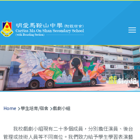
Main
Skip to main content
navigation
戲
劇小組
Breadcrumb
Home
學生培育/宿舍
戲劇小組
我校戲劇小組現有二十多個成員，分別擔任演員、後台
管理或技術人員等不同崗位。我們致力給予學生學習表演藝