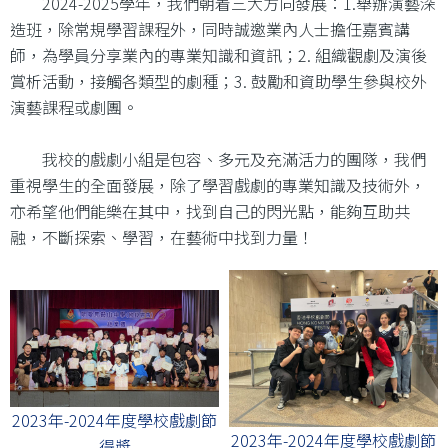
2024-2025學年，我們朝着三大方向發展：1.舉辦演藝深
造班，除常規學習課程外，同時誠邀業內人士擔任嘉賓講
師，為學員分享業內的專業知識和資訊；2. 組織觀劇及演後
賞析活動，接觸各類型的劇種；3. 鼓勵和資助學生參與校外
演藝課程或劇團。
我校的戲劇小組是包容、多元及充滿活力的團隊，我們
重視學生的全面發展，除了學習戲劇的專業知識及技術外，
亦希望他們能樂在其中，找到自己的閃光點，能夠互助共
融，不斷探索、學習，在藝術中找到力量！
2023年-2024年度學校戲劇節
2023年-2024年度學校戲劇節
得獎