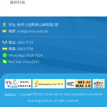
資訊科技
地址: 新界沙田馬鞍山錦英路2號
電郵:
mail@cmos.edu.hk
電話:
2641 9733
傳真: 2643 5704
WhatsApp:
6626 7024
WeChat:
cmos2641
Sitemap
| Copyright ©
2026 Caritas Ma On Shan Secondary School(with
Boarding Section). All rights reserved.