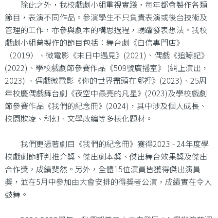
除此之外，我校戲劇小組重視實踐，每年都會製作各類
節目，表演不同作品。參演學生不只負責表演或後台技術及
管理的工作，亦參與劇本的構思過程，踴躍發表想法。我校
戲劇小組曾製作的節目包括：舞台劇《自信專門店》
（2019）、微電影《末日中遇見》(2021)、偶戲《追鯨記》
(2022)、學校戲劇節參賽作品《509號廣播室》 (網上演出，
2023) 、偶戲微電影《你的世界盡頭在哪裡》(2023)、25周
年校慶偶戲舞台劇《夜空中最亮的凡星》(2023)及學校戲劇
節參賽作品《我們的紀念冊》(2024)，其中涉及個人成長、
校園欺凌、科幻、文學改編等多樣化題材。
我們更憑著劇目《我們的紀念冊》獲得2023 - 24年度學
校戲劇節評判推介獎、傑出劇本獎、傑出舞台效果獎及傑出
合作獎，成績斐然。另外，全體15位演員皆獲得傑出演員
獎，並在5月中參加由大會安排的得獎者公演，成績實在令人
鼓舞。