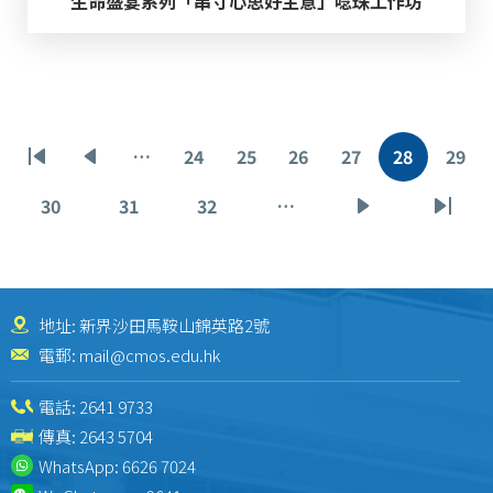
生命盛宴系列「串寸心思好主意」唸珠工作坊
Pagination
…
24
25
26
27
28
29
First
Previous
Page
Page
Page
Page
Current
Pag
page
page
page
30
31
32
…
Page
Page
Page
Next
Last
page
page
地址: 新界沙田馬鞍山錦英路2號
電郵:
mail@cmos.edu.hk
電話:
2641 9733
傳真: 2643 5704
WhatsApp:
6626 7024