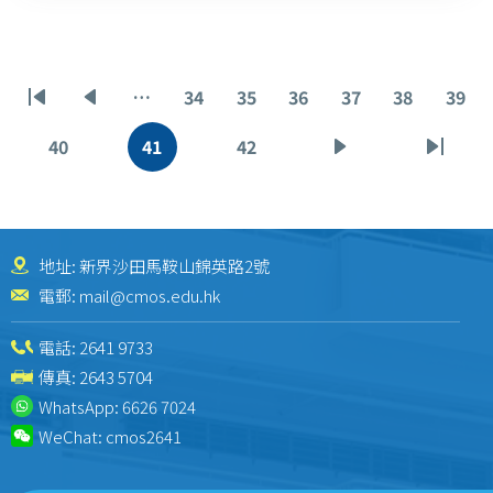
Pagination
…
34
35
36
37
38
39
First
Previous
Page
Page
Page
Page
Page
Pag
page
page
40
41
42
Page
Current
Page
Next
Last
page
page
page
地址: 新界沙田馬鞍山錦英路2號
電郵:
mail@cmos.edu.hk
電話:
2641 9733
傳真: 2643 5704
WhatsApp:
6626 7024
WeChat:
cmos2641