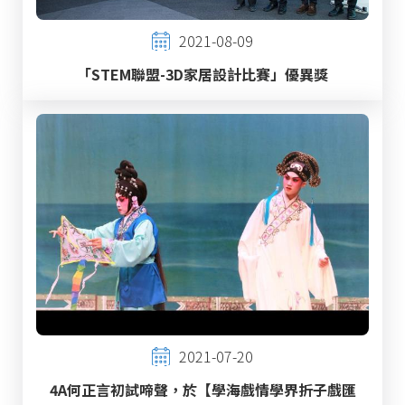
2021-08-09
「STEM聯盟-3D家居設計比賽」優異獎
2021-07-20
4A何正言初試啼聲，於【學海戲情學界折子戲匯