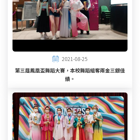
2021-08-25
第三屆鳳凰盃舞蹈大賽，本校舞蹈組奪兩金三銀佳
績。