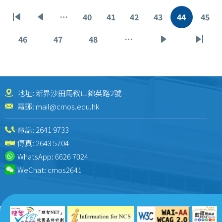
Pagination
…
40
41
42
43
44
45
First
Previous
Page
Page
Page
Page
Current
Pag
page
page
page
46
47
48
…
Page
Page
Page
Next
Last
page
page
地址: 新界沙田馬鞍山錦英路2號
電郵:
mail@cmos.edu.hk
電話:
2641 9733
傳真: 2643 5704
WhatsApp:
6626 7024
WeChat:
cmos2641