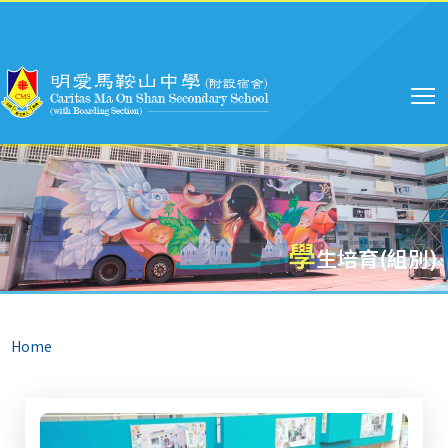
Main
Skip to main content
navigation
學
生培育(組別)
Breadcrumb
Home