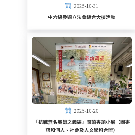
2025-10-31
中六級參觀立法會綜合大樓活動
2025-10-20
「抗戰無名英雄之義德」閱讀專題小展（圖書
館和個人、社會及人文學科合辦）