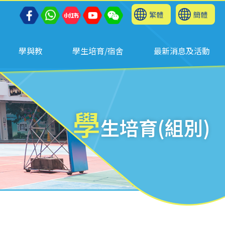
繁體
簡體
學與教
學生培育/宿舍
最新消息及活動
學
生培育(組別)