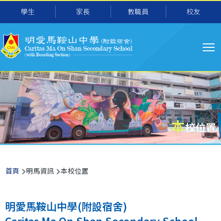
主
移至主內容
學生
家長
教職員
校友
导
航
本
校位置
導
首頁
明馬資訊
本校位置
航
連
明愛馬鞍山中學(附設宿舍)
結
Caritas Ma On Shan Secondary School