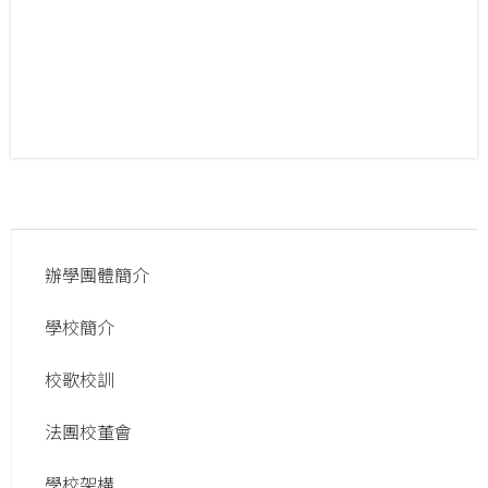
Main
辦學團體簡介
navigation
學校簡介
校歌校訓
法團校董會
學校架構