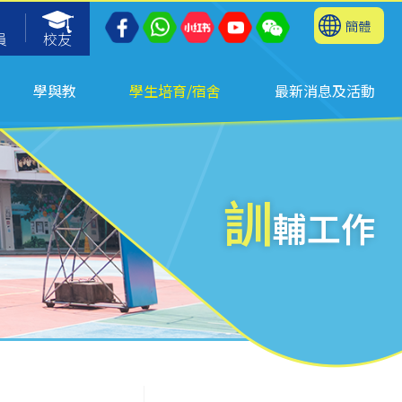
簡體
員
校友
學與教
學生培育/宿舍
最新消息及活動
訓
輔工作