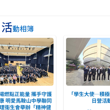
活
動相簿
場燃點正能量 攜手守護
「學生大使─積極
康 明愛馬鞍山中學聯同
日營活
理衞生會舉辦「精神健