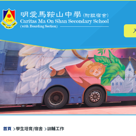
主
移至主內容
导
航
導
首頁
學生培育/宿舍
訓輔工作
航