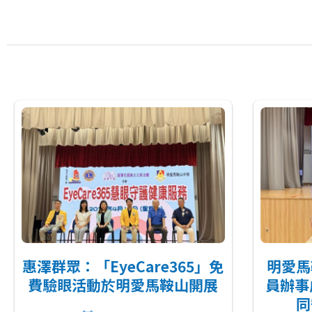
連
結
惠澤群眾：「EyeCare365」免
明愛馬
費驗眼活動於明愛馬鞍山開展
員辦事
同