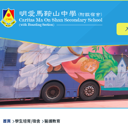
主
移至主內容
导
航
導
首頁
學生培育/宿舍
醫護教育
航