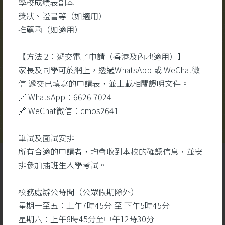
學校成績表副本
校園視頻
更多
#醫
獎狀、證書等（如適用）
#醫
推薦函（如適用）
#生
【方法 2：遞交電子申請（香港及內地適用）】
家長及同學可於網上，透過WhatsApp 或 WeChat微
信 遞交已填寫的申請表，並上載相關證明文件。
🔗 WhatsApp：6626 7024
🔗 WeChat微信：cmos2641
筆試及面試安排
所有合適的申請者，均會收到本校的確認信息，並安
排參加插班生入學考試。
校務處辦公時間（公眾假期除外）
星期一至五：上午7時45分 至 下午5時45分
星期六：上午8時45分至中午12時30分