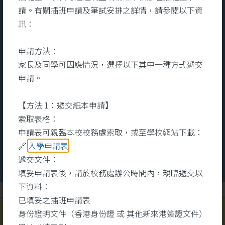
宿舍服務
請。有關插班申請及筆試安排之詳情，請參閱以下資
訊：
及充
宿舍致力為宿生提供一個關愛、舒
本
申請方法：
的全
適的住宿環境。關顧宿生的全人發
文
家長及同學可因應情況，選擇以下其中一種方式遞交
知識
展，用心培養和發展他們的多元技
命
申請。
其
能和興趣。設立個人成長計劃，能
醫
互助
夠更有效地照顧他們的成長需要。
識
【方法 1：遞交紙本申請】
術中
宿舍每年會舉辦不同的興趣班組和
心
索取表格：
大型晚會，宿生除了可參與多元化
健
更多
更
申請表可親臨本校校務處索取，或至學校網站下載：
的班組外，還可以擔任晚會司儀、
同
🔗
入學申請表
表演、設計等工作，發揮所長。注
錄
遞交文件：
重宿生的成長需要，積極與學校合
學
填妥申請表後，請於校務處辦公時間內，親臨遞交以
作，家校合一，致力提升宿生的學
或
下資料：
術水平。
為
已填妥之插班申請表
之
身份證明文件（香港身份證 或 其他新來港簽證文件）
#明愛馬鞍山中學宿舍