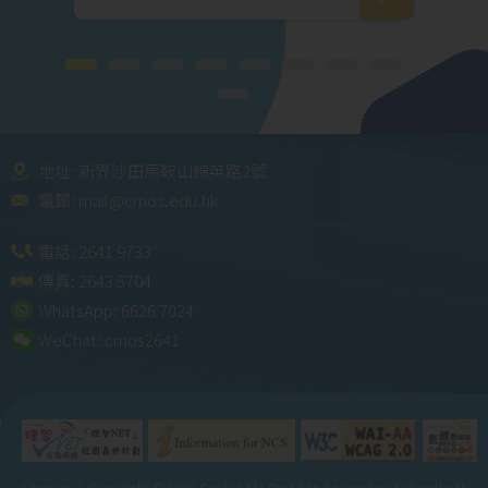
地址: 新界沙田馬鞍山錦英路2號
電郵:
mail@cmos.edu.hk
電話:
2641 9733
傳真: 2643 5704
WhatsApp:
6626 7024
WeChat:
cmos2641
Sitemap
| Copyright ©
2026 Caritas Ma On Shan Secondary School(with