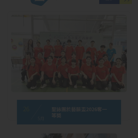
26
聖詠團於藝韻盃2026奪一
等奬
5 月