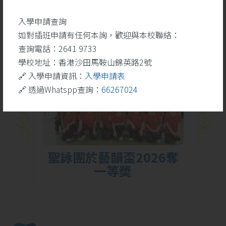
學生成就
更多
入學申請查詢
如對插班申請有任何本詢，歡迎與本校聯絡：
查詢電話：2641 9733
26
學校地址：香港沙田馬鞍山錦英路2號
5 月
🔗 入學申請資訊：
入學申請表
🔗 透過Whatspp查詢：
66267024
勝
聖詠團於藝韻盃2026奪
一等奬