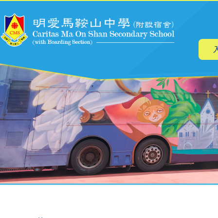
主
移至主內容
导
航
導