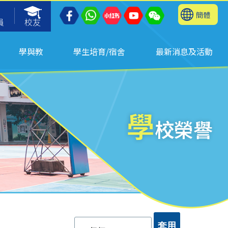
簡體
員
校友
學與教
學生培育/宿舍
最新消息及活動
學
校榮譽