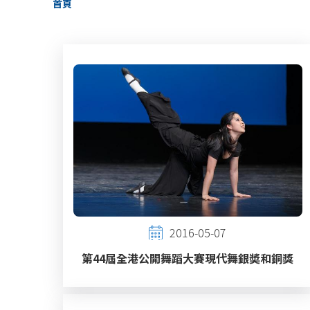
首頁
航
連
結
2016-05-07
第44屆全港公開舞蹈大賽現代舞銀奬和銅獎