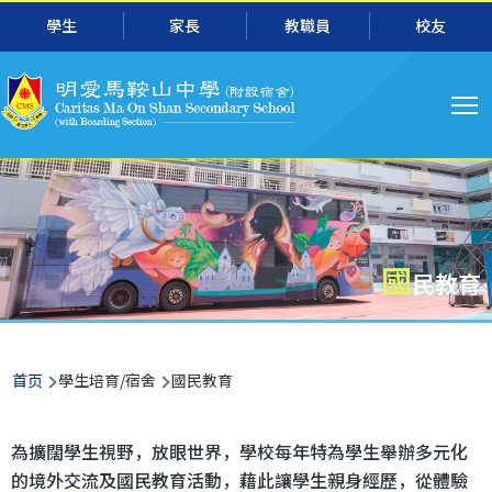
主
跳转到主要内容
學生
家長
教職員
校友
导
航
國
民教育
面
首页
學生培育/宿舍
國民教育
包
屑
為擴闊學生視野，放眼世界，學校每年特為學生舉辦多元化
的境外交流及國民教育活動，藉此讓學生親身經歷，從體驗