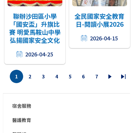
聯辦沙田區小學
全民國家安全教育
「國安盃」升旗比
日-閱讀小展2026
賽 明愛馬鞍山中學
2026-04-15
弘揚國家安全文化
2026-04-25
分
1
2
3
4
5
6
7
当
页
页
页
页
页
页
下
末
页
前
面
面
面
面
面
面
一
页
Main
页
页
宿舍服務
navigation
醫護教育