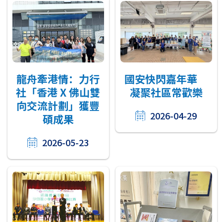
龍舟牽港情：力行
國安快閃嘉年華
社「香港 X 佛山雙
凝聚社區常歡樂
向交流計劃」獲豐
2026-04-29
碩成果
2026-05-23