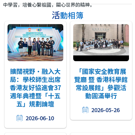
中學習，培養心繫祖國，關心世界的精神。
活動相簿
擴闊視野・融入大
「國家安全教育展
局：學校師生出席
覽廳 暨 香港科學館
香港友好協進會37
常設展館」參觀活
週年典禮暨「十五
動圓滿舉行
五」規劃論壇
2026-05-26
2026-06-10