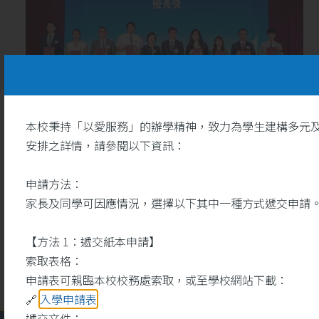
本校秉持「以愛服務」的辦學精神，致力為學生建構多元
安排之詳情，請參閱以下資訊：
26
恭賀本校袁之彤助理校長榮
申請方法：
獲「第三屆優秀師德師風
5 月
獎」優秀獎
家長及同學可因應情況，選擇以下其中一種方式遞交申請
【方法 1：遞交紙本申請】
索取表格：
申請表可親臨本校校務處索取，或至學校網站下載：
🔗
入學申請表
遞交文件：