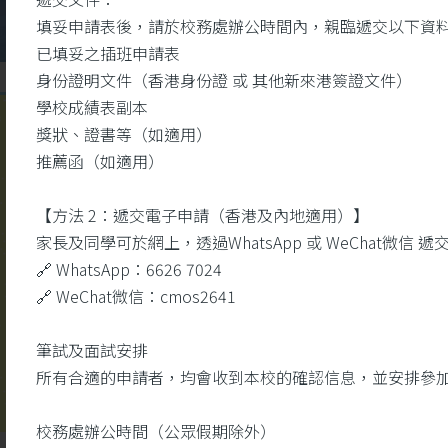
填妥申請表後，請於校務處辦公時間內，親臨遞交以下資
已填妥之插班申請表
身份證明文件（香港身份證 或 其他新來港簽證文件）
學校成績表副本
獎狀、證書等（如適用）
校
推薦函（如適用）
園視頻
【方法 2：遞交電子申請（香港及內地適用）】
家長及同學可於網上，透過WhatsApp 或 WeChat微
🔗 WhatsApp：6626 7024
🔗 WeChat微信：cmos2641
筆試及面試安排
所有合適的申請者，均會收到本校的確認信息，並安排參
校務處辦公時間（公眾假期除外）