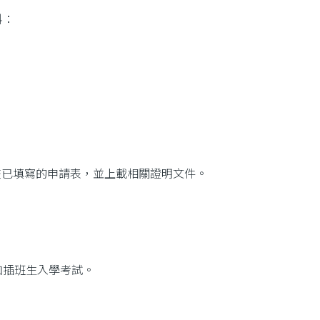
料：
更多
信 遞交已填寫的申請表，並上載相關證明文件。
加插班生入學考試。