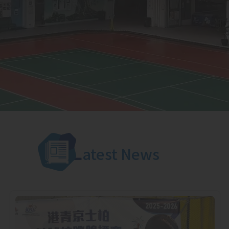
L
atest News