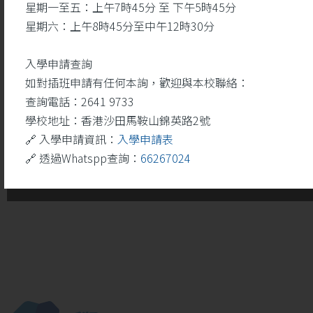
星期一至五：上午7時45分 至 下午5時45分
星期六：上午8時45分至中午12時30分
入學申請查詢
如對插班申請有任何本詢，歡迎與本校聯絡：
查詢電話：2641 9733
學校地址：香港沙田馬鞍山錦英路2號
🔗 入學申請資訊：
入學申請表
🔗 透過Whatspp查詢：
66267024