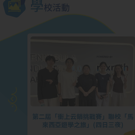
學
校活動
戰賽】
第二屆「衝上云銷挑戰賽」聯校「馬
榮
來西亞遊學之旅」(四日三夜)