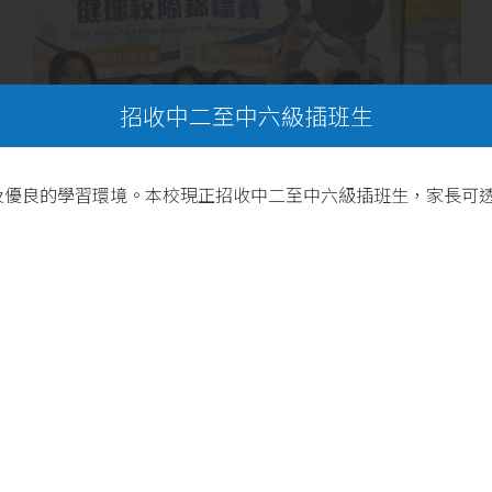
招收中二至中六級插班生
及優良的學習環境。本校現正招收中二至中六級插班生，家長可
20
本校健球隊再創佳績！汗水
鑄就輝煌，團結成就夢想
5 月
。