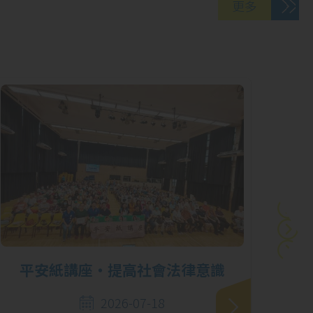
更多
06
「『童』話歷史：
5 月
全港中學生中國歷
史文化活動網上閱
讀獎勵計劃」獲取
殊榮
29
第62屆學校舞蹈節
4 月
優勝者表演暨頒奬
平安紙講座‧提高社會法律意識
「學
禮
2026-07-18