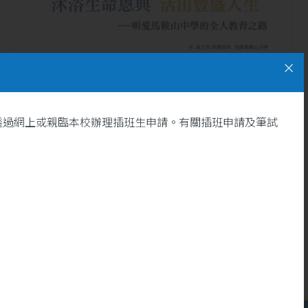
透過網上或親臨本校辦理插班生申請。有關插班申請及筆試
13
[明愛情報第59期精選文章]
沐浴生命恩典 活出豐盛人生
5 月