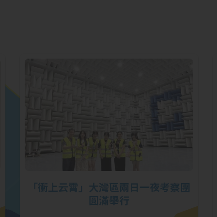
「衝上云霄」大灣區兩日一夜考察團
圓滿舉行