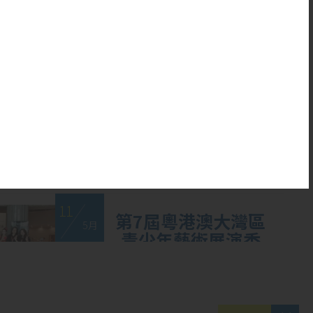
20
本校健球隊再創佳
5 月
績！汗水鑄就輝
煌，團結成就夢想
11
第7屆粵港澳大灣區
5 月
青少年藝術展演香
港賽區：兩項金奬