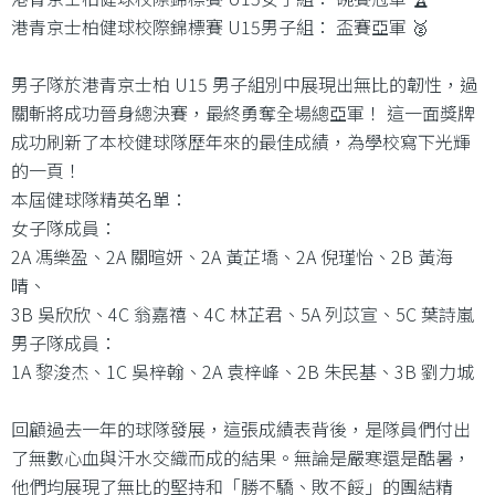
港青京士柏健球校際錦標賽 U15男子組： 盃賽亞軍 🥈
男子隊於港青京士柏 U15 男子組別中展現出無比的韌性，過
關斬將成功晉身總決賽，最終勇奪全場總亞軍！ 這一面獎牌
成功刷新了本校健球隊歷年來的最佳成績，為學校寫下光輝
的一頁！
本屆健球隊精英名單：
女子隊成員：
2A 馮樂盈、2A 關暄妍、2A 黃芷墧、2A 倪瑾怡、2B 黃海
晴、
3B 吳欣欣、4C 翁嘉禧、4C 林芷君、5A 列苡宣、5C 葉詩嵐
男子隊成員：
1A 黎浚杰、1C 吳梓翰、2A 袁梓峰、2B 朱民基、3B 劉力城
回顧過去一年的球隊發展，這張成績表背後，是隊員們付出
了無數心血與汗水交織而成的結果。無論是嚴寒還是酷暑，
他們均展現了無比的堅持和「勝不驕、敗不餒」的團結精