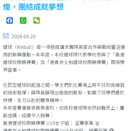
煌，團結成就夢想
Facebook
WhatsApp
WeChat
2026-05-20
健球（Kinball）是一項極度講求團隊高度合作與戰術靈活運
用的新興運動。本年度，本校健球隊代表學校參與了「香港
健球校際錦標賽」及「港青京士柏健球校際錦標賽」兩項學
界盛事。
在巨型健球的起落之間，學生們於比賽場上將平日刻苦練習
的技術發揮，與隊員展現出極致的默契，彰顯了同學們勇於
拼搏、全力以赴的體育精神。
本年度賽事競爭異常激烈，但我校健球隊依然迎難而上，屢
創佳績，成績令人鼓舞：
香港健球校際錦標賽 U19女子組： 盃賽季軍 🥉
港青京士柏健球校際錦標賽 U15女子組： 碗賽冠軍 🏆