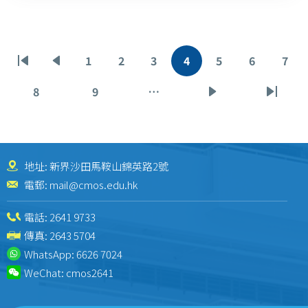
Pagination
1
2
3
4
5
6
7
First
Previous
Page
Page
Page
Current
Page
Page
Pag
page
page
page
8
9
…
Page
Page
Next
Last
page
page
地址: 新界沙田馬鞍山錦英路2號
電郵:
mail@cmos.edu.hk
電話:
2641 9733
傳真: 2643 5704
WhatsApp:
6626 7024
WeChat:
cmos2641