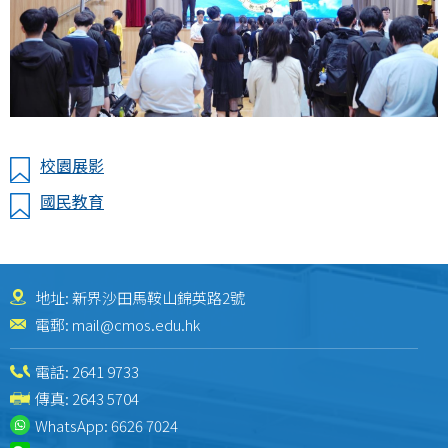
校園展影
國民教育
地址: 新界沙田馬鞍山錦英路2號
電郵:
mail@cmos.edu.hk
電話:
2641 9733
傳真: 2643 5704
WhatsApp:
6626 7024