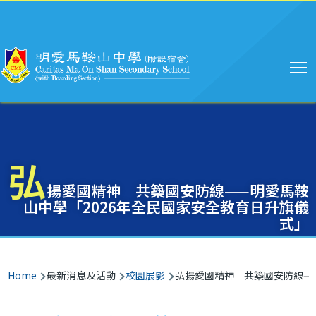
Main
Skip to main content
navigation
弘
揚愛國精神 共築國安防線——明愛馬鞍
山中學「2026年全民國家安全教育日升旗儀
式」
Breadcrumb
Home
最新消息及活動
校園展影
弘揚愛國精神 共築國安防線——