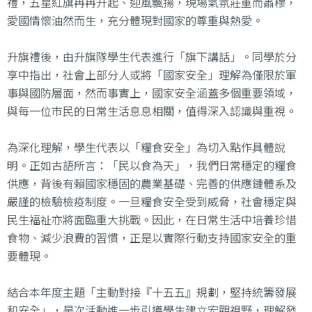
禮，五星紅旗冉冉升起、迎風飄揚，現場氣氛莊重而肅穆，
愛國情懷油然而生，充分體現對國家的尊重與熱愛。
升旗禮後，由升旗隊學生代表進行「旗下講話」。同學於分
享中指出，社會上部分人或將「國家安全」理解為僅限於軍
事與國防層面，然而事實上，國家安全涵蓋多個重要領域，
與每一位市民的日常生活息息相關，值得深入認識與重視。
為深化理解，學生代表以「糧食安全」為切入點作具體說
明。正如古語所言：「民以食為天」，我們日常穩定的糧食
供應，背後有賴國家穩固的農業基礎、完善的供應鏈體系及
嚴謹的檢驗檢疫制度。一旦糧食安全受到威脅，社會穩定與
民生福祉亦將面臨重大挑戰。因此，在日常生活中培養珍惜
食物、減少浪費的習慣，正是以實際行動支持國家安全的重
要體現。
結合本年度主題「主動對接『十五五』規劃，堅持統籌發展
和安全」，是次活動進一步引導學生建立宏觀視野，理解發