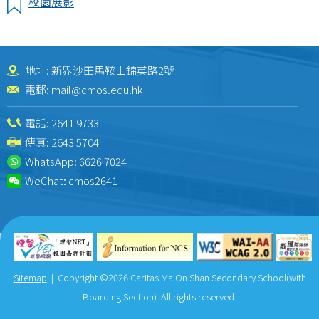
校園展影
地址: 新界沙田馬鞍山錦英路2號
電郵:
mail@cmos.edu.hk
電話:
2641 9733
傳真: 2643 5704
WhatsApp:
6626 7024
WeChat:
cmos2641
Sitemap
| Copyright ©
2026 Caritas Ma On Shan Secondary School(with
Boarding Section). All rights reserved.