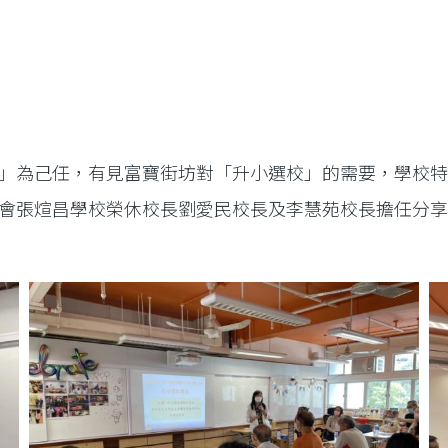
」為己任，有見富寶街坊對「升小選校」的需要，學校
會張煊昌學校榮休校長劉愛民校長及李慧苑校長擔任分