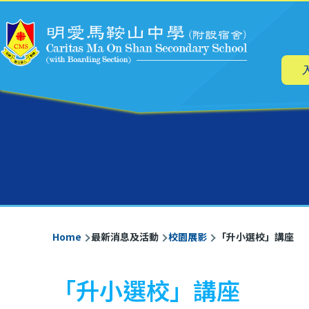
Main
Skip to main content
navig
Breadcrumb
Home
最新消息及活動
校園展影
「升小選校」講座
「升小選校」講座