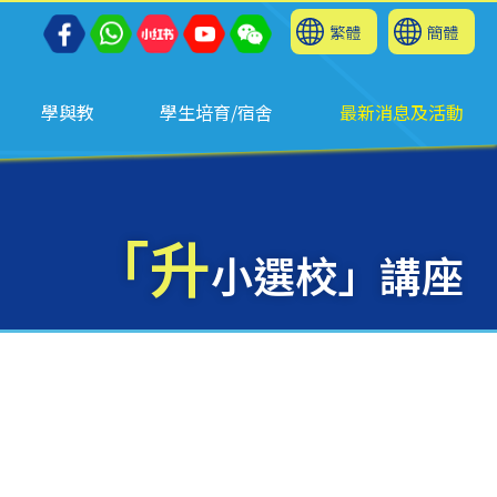
繁體
簡體
學與教
學生培育/宿舍
最新消息及活動
「升
小選校」講座