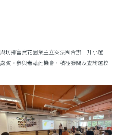
特與坊鄰富寶花園業主立案法團合辦「升小選
享嘉賓。參與者藉此機會，積極發問及查詢選校