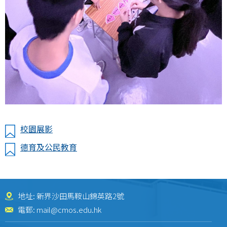
校園展影
德育及公民教育
地址: 新界沙田馬鞍山錦英路2號
電郵:
mail@cmos.edu.hk