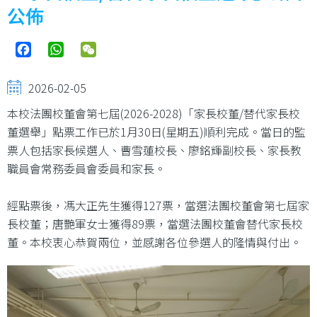
公佈
Facebook
WhatsApp
WeChat
2026-02-05
本校法團校董會第七屆(2026-2028)「家長校董/替代家長校
董選舉」點票工作已於1月30日(星期五)順利完成。當日的監
票人包括家長候選人、曹雪蓮校長、廖銘輝副校長、家長教
職員會常務委員會委員和家長。
經點票後，馮大正先生獲得127票，當選法團校董會第七屆家
長校董；唐艷軍女士獲得89票，當選法團校董會替代家長校
董。本校衷心恭賀兩位，並感謝各位參選人的隆情與付出。