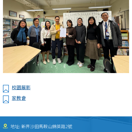
校園展影
家教會
地址: 新界沙田馬鞍山錦英路2號