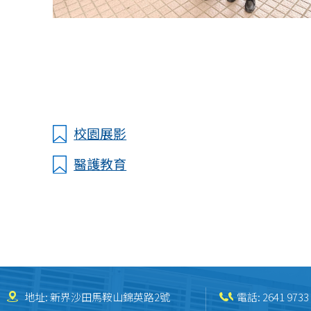
校園展影
醫護教育
地址: 新界沙田馬鞍山錦英路2號
電話:
2641 9733