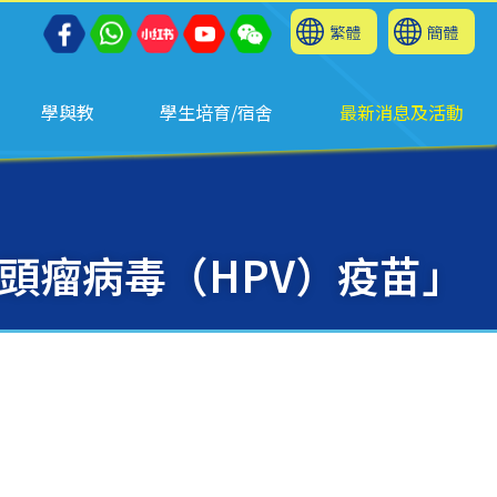
繁體
簡體
學與教
學生培育/宿舍
最新消息及活動
頭瘤病毒（HPV）疫苗」