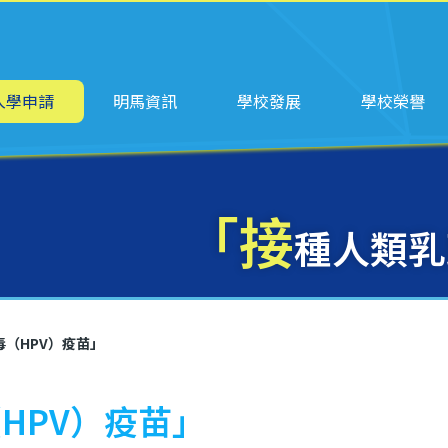
ation
入學申請
明馬資訊
學校發展
學校榮譽
「接
種人類乳
（HPV）疫苗」
HPV）疫苗」