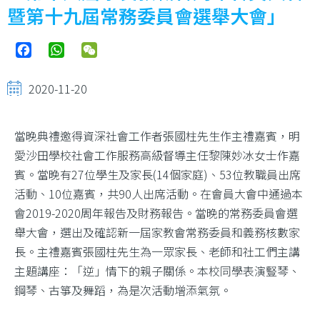
暨第十九屆常務委員會選舉大會」
Facebook
WhatsApp
WeChat
2020-11-20
當晚典禮邀得資深社會工作者張國柱先生作主禮嘉賓，明
愛沙田學校社會工作服務高級督導主任黎陳妙冰女士作嘉
賓。當晚有27位學生及家長(14個家庭)、53位教職員出席
活動、10位嘉賓，共90人出席活動。在會員大會中通過本
會2019-2020周年報告及財務報告。當晚的常務委員會選
舉大會，選出及確認新一屆家教會常務委員和義務核數家
長。主禮嘉賓張國柱先生為一眾家長、老師和社工們主講
主題講座：「逆」情下的親子關係。本校同學表演豎琴、
鋼琴、古箏及舞蹈，為是次活動增添氣氛。