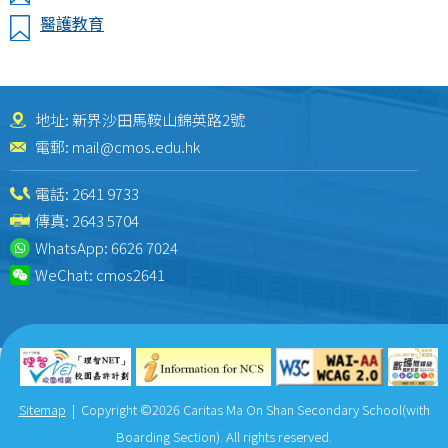
醫護教育
地址: 新界沙田馬鞍山錦英路2號
電郵:
mail@cmos.edu.hk
電話:
2641 9733
傳真: 2643 5704
WhatsApp:
6626 7024
WeChat:
cmos2641
Sitemap
| Copyright ©
2026 Caritas Ma On Shan Secondary School(with
Boarding Section). All rights reserved.