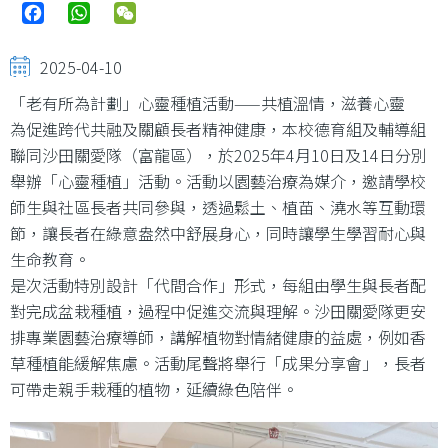
Facebook
WhatsApp
WeChat
2025-04-10
「老有所為計劃」心靈種植活動——共植溫情，滋養心靈
為促進跨代共融及關顧長者精神健康，本校德育組及輔導組
聯同沙田關愛隊（富龍區），於2025年4月10日及14日分別
舉辦「心靈種植」活動。活動以園藝治療為媒介，邀請學校
師生與社區長者共同參與，透過鬆土、植苗、澆水等互動環
節，讓長者在綠意盎然中舒展身心，同時讓學生學習耐心與
生命教育。
是次活動特別設計「代間合作」形式，每組由學生與長者配
對完成盆栽種植，過程中促進交流與理解。沙田關愛隊更安
排專業園藝治療導師，講解植物對情緒健康的益處，例如香
草種植能緩解焦慮。活動尾聲將舉行「成果分享會」，長者
可帶走親手栽種的植物，延續綠色陪伴。