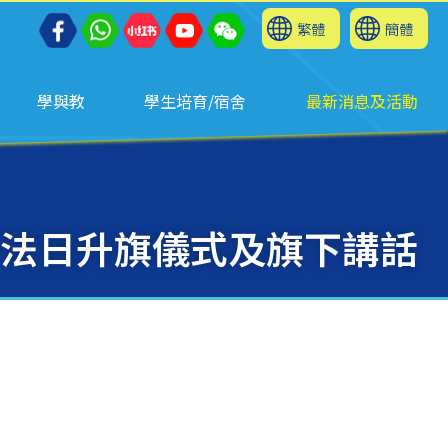
繁體
簡體
學與教
學生培育/宿舍
最新消息及活動
法日升旗儀式及旗下講話