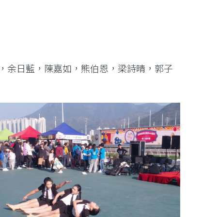
宝瑤，余日藍，陳嘉如，熊伯恩，梁詩晴，郭子