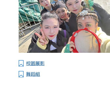
校園展影
舞蹈組