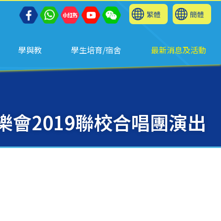
繁體
簡體
學與教
學生培育/宿舍
最新消息及活動
樂會2019聯校合唱團演出