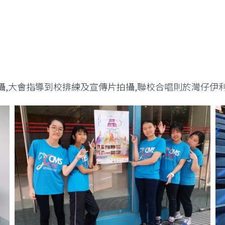
攝,大會指導到校排練及宣傳片拍攝,聯校合唱則於灣仔伊