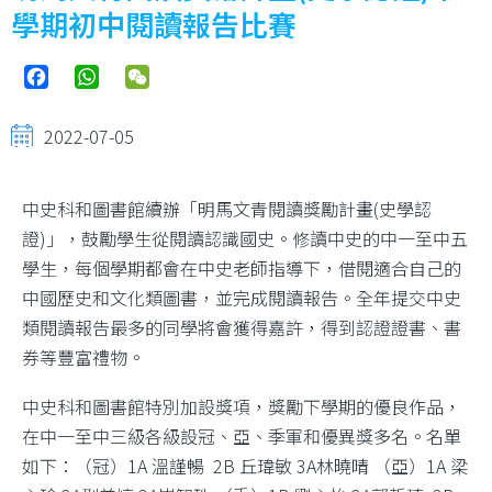
學期初中閱讀報告比賽
Facebook
WhatsApp
WeChat
2022-07-05
中史科和圖書館續辦「明馬文青閱讀獎勵計畫(史學認
證)」，鼓勵學生從閱讀認識國史。修讀中史的中一至中五
學生，每個學期都會在中史老師指導下，借閱適合自己的
中國歷史和文化類圖書，並完成閱讀報告。全年提交中史
類閱讀報告最多的同學將會獲得嘉許，得到認證證書、書
券等豐富禮物。
中史科和圖書館特別加設獎項，獎勵下學期的優良作品，
在中一至中三級各級設冠、亞、季軍和優異獎多名。名單
如下：（冠）1A 溫謹暢 2B 丘瑋敏 3A林曉晴 （亞）1A 梁