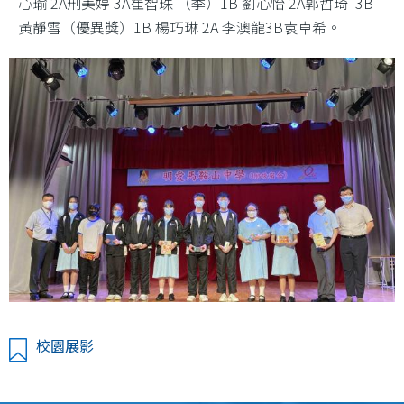
心瑜 2A刑美婷 3A崔智珠 （季）1B 劉心怡 2A郭哲琦 3B
黃靜雪（優異獎）1B 楊巧琳 2A 李澳龍3B袁卓希。
校園展影