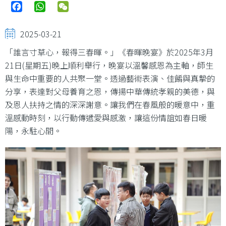
Facebook
WhatsApp
WeChat
2025-03-21
「誰言寸草心，報得三春暉。」《春暉晚宴》於2025年3月
21日(星期五)晚上順利舉行，晚宴以溫馨感恩為主軸，師生
與生命中重要的人共聚一堂。透過藝術表演、佳餚與真摯的
分享，表達對父母養育之恩，傳揚中華傳統孝親的美德，與
及恩人扶持之情的深深謝意。讓我們在春風般的暖意中，重
溫感動時刻，以行動傳遞愛與感激，讓這份情誼如春日暖
陽，永駐心間。