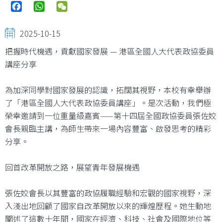
Facebook
WhatsApp
WeChat
2025-10-15
把握時代機遇，貢獻國家發展 — 港區全國人大代表政協委員
講座分享
為加深同學對國家發展的認識，拓闊其視野，本校有幸舉辦
了「港區全國人大代表政協委員講座」。是次活動，我們極
榮幸邀請到一位重量級嘉賓——第十四屆全國政協委員張佐姣
會長親臨主講，為師生帶來一場內容豐富、啟發思考的精彩
分享。
回首改革開放之路，展望青年發展機遇
張佐姣會長以其豐富的政協履職經驗和宏觀的國家視野，深
入淺出地回顧了國家自改革開放以來的輝煌歷程。她生動地
闡述了這數十年間，國家在經濟、科技、社會及國際地位等