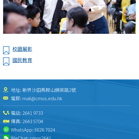
校園展影
國民教育
地址: 新界沙田馬鞍山錦英路2號
電郵:
mail@cmos.edu.hk
電話:
2641 9733
傳真: 2643 5704
WhatsApp:
6626 7024
WeChat:
cmos2641