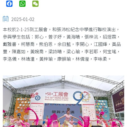
Facebook
WhatsApp
WeChat
2025-01-02
本校於2-1-25到工展會，和張沛松紀念中學進行聯校演出，
參與學生包括：郭心，曾子妤，黃海晴，張梓洮，招煜霖，
戴雅書，柯慧喬，熊伯恩，余日藍，李開心，江國輝，黃品
豐，陳嘉如，黃婉喬，梁詩晴，梁心瑜，李若耶，何宝瑤，
李洛儀，林靖潼，黃梓瑜，康韻瑜，林倩瀅，李咏柔。