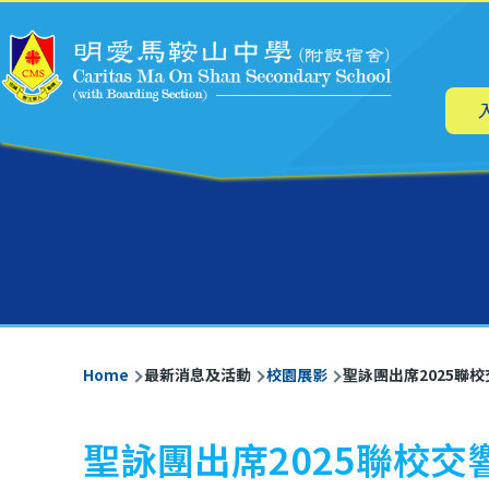
Main
Skip to main content
navig
Breadcrumb
Home
最新消息及活動
校園展影
聖詠團出席2025聯
聖詠團出席2025聯校交