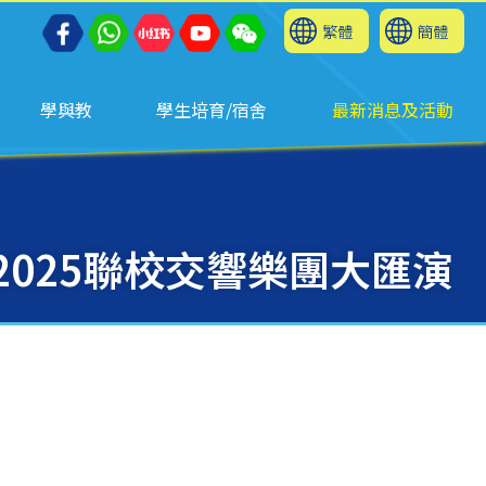
繁體
簡體
學與教
學生培育/宿舍
最新消息及活動
2025聯校交響樂團大匯演