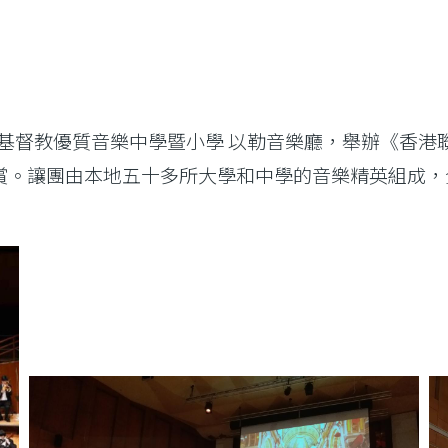
國際基督教優質音樂中學暨小學 以勒音樂廳，舉辦《香港聯
賞。讓團由本地五十多所大學和中學的音樂精英組成，