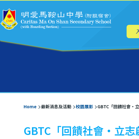
Main
Skip to main content
navig
Breadcrumb
Home
最新消息及活動
校園展影
GBTC「回饋社會‧
GBTC「回饋社會‧立