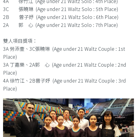
4A 徐竹江 (Age under 21 Waltz Solo : 4th Place)
3C 張曉琳 (Age under 21 Waltz Solo : 5th Place)
2B 曾子妤 (Age under 21 Waltz Solo : 6th Place)
2A 郭 心 (Age under 21 Waltz Solo : 7th Place)
雙人項目獎項：
3A 勞添壹、3C張曉琳 (Age under 21 Waltz Couple : 1st
Place)
3A 丁嘉樂、2A郭 心 (Age under 21 Waltz Couple : 2nd
Place)
4A 徐竹江、2B曾子妤 (Age under 21 Waltz Couple : 3rd
Place)