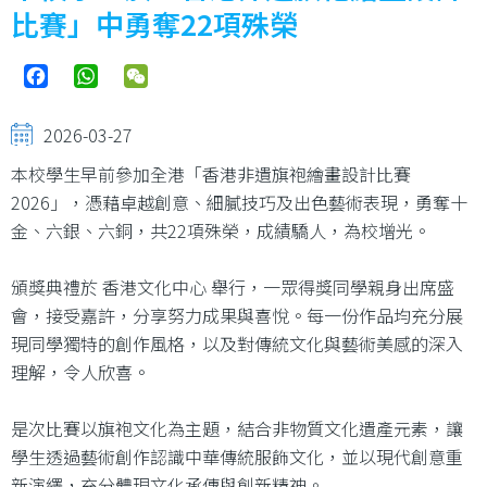
比賽」中勇奪22項殊榮
Facebook
WhatsApp
WeChat
2026-03-27
本校學生早前參加全港「香港非遺旗袍繪畫設計比賽
2026」，憑藉卓越創意、細膩技巧及出色藝術表現，勇奪十
金、六銀、六銅，共22項殊榮，成績驕人，為校增光。
頒獎典禮於 香港文化中心 舉行，一眾得獎同學親身出席盛
會，接受嘉許，分享努力成果與喜悅。每一份作品均充分展
現同學獨特的創作風格，以及對傳統文化與藝術美感的深入
理解，令人欣喜。
是次比賽以旗袍文化為主題，結合非物質文化遺產元素，讓
學生透過藝術創作認識中華傳統服飾文化，並以現代創意重
新演繹，充分體現文化承傳與創新精神。