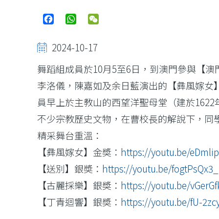
Facebook
WhatsApp
WeChat
2024-10-17
舞蹈組成員於10月5至6日，到澳門參與【澳
李洛儀，陳嘉如及余日藍演出的【彝風嫁女
員早上於主教山的西望洋聖母堂（建於162
不少宗教歷史文物，在曹校長的解說下，同
精采舞台重溫：
【彝風嫁女】金奬：
https://youtu.be/eDmli
【送別】銀奬：
https://youtu.be/fogtPsQx3
【古麗採樂】銀奬：
https://youtu.be/vGerG
【丁青迴響】銀奬：
https://youtu.be/fU-2z