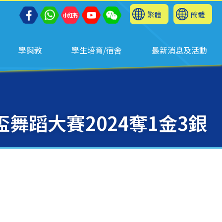
繁體
簡體
學與教
學生培育/宿舍
最新消息及活動
盃舞蹈大賽2024奪1金3銀