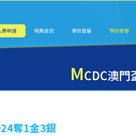
ation
入學申請
明馬資訊
學校發展
學校榮譽
M
CDC澳門
24奪1金3銀