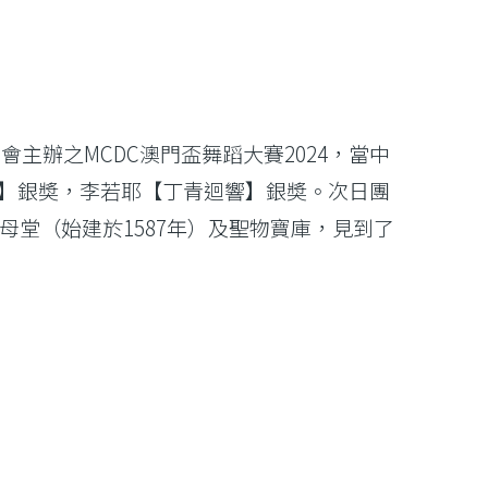
主辦之MCDC澳門盃舞蹈大賽2024，當中
】銀奬，李若耶【丁青迴響】銀奬。次日團
母堂（始建於1587年）及聖物寶庫，見到了