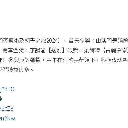
門盃藝術及朝聖之旅2024】，首天參與了由澳門舞蹈總會
】勇奪金奬，康韻瑜【送別】銀奬，梁詩晴【古麗採樂
2年）參與英語彌撒，中午在曹校長帶領下，參觀玫瑰聖
學們獲益良多。
pj7dTQ
_k
fk2cZ8
cyn2Nw