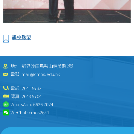
學校殊榮
地址: 新界沙田馬鞍山錦英路2號
電郵:
mail@cmos.edu.hk
電話:
2641 9733
傳真: 2643 5704
WhatsApp:
6626 7024
WeChat:
cmos2641