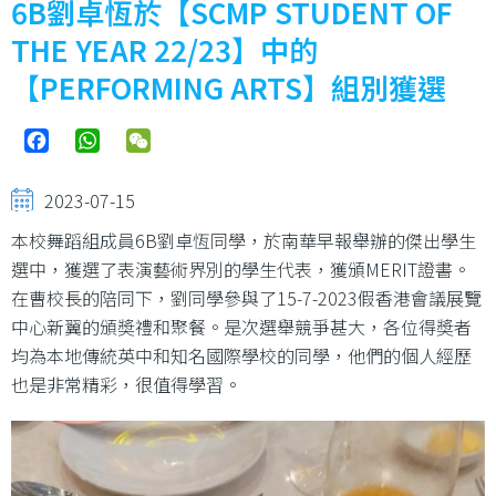
6B劉卓恆於【SCMP STUDENT OF
THE YEAR 22/23】中的
【PERFORMING ARTS】組別獲選
Facebook
WhatsApp
WeChat
2023-07-15
本校舞蹈組成員6B劉卓恆同學，於南華早報舉辦的傑出學生
選中，獲選了表演藝術界別的學生代表，獲頒MERIT證書。
在曹校長的陪同下，劉同學參與了15-7-2023假香港會議展覽
中心新翼的頒奬禮和聚餐。是次選舉競爭甚大，各位得奬者
均為本地傳統英中和知名國際學校的同學，他們的個人經歷
也是非常精彩，很值得學習。