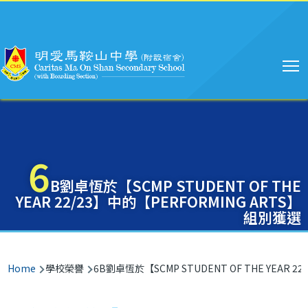
Main
Skip to main content
navigation
6
B劉卓恆於【SCMP STUDENT OF THE
YEAR 22/23】中的【PERFORMING ARTS】
組別獲選
Breadcrumb
Home
學校榮譽
6B劉卓恆於【SCMP STUDENT OF THE YEAR 