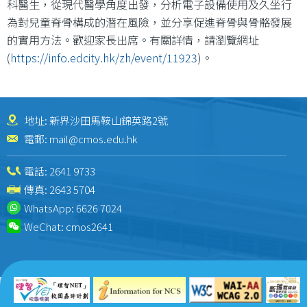
科醫生，從現代醫學角度出發，分析電子設備使用及久坐行
為對兒童脊骨構成的潛在風險，並分享促進脊骨與骨骼發展
的實用方法。歡迎家長出席。有關詳情，請瀏覽網址
(
https://info.edcity.hk/zh/event/11923
)。
地址: 新界沙田馬鞍山錦英路2號
電郵:
mail@cmos.edu.hk
電話:
2641 9733
傳真: 2643 5704
WhatsApp:
6626 7024
WeChat:
cmos2641