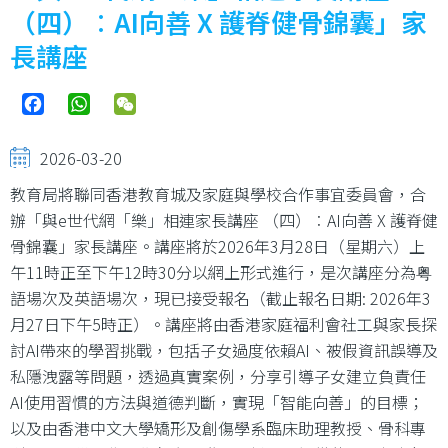
（四）︰AI向善 X 護脊健骨錦囊」家
長講座
Facebook
WhatsApp
WeChat
2026-03-20
教育局將聯同香港教育城及家庭與學校合作事宜委員會，合
辦「與e世代網「樂」相連家長講座 （四）︰AI向善 X 護脊健
骨錦囊」家長講座。講座將於2026年3月28日（星期六）上
午11時正至下午12時30分以網上形式進行，是次講座分為粤
語場次及英語場次，現已接受報名（截止報名日期: 2026年3
月27日下午5時正）。講座將由香港家庭福利會社工與家長探
討AI帶來的學習挑戰，包括子女過度依賴AI、被假資訊誤導及
私隱洩露等問題，透過真實案例，分享引導子女建立負責任
AI使用習慣的方法與道德判斷，實現「智能向善」的目標；
以及由香港中文大學矯形及創傷學系臨床助理教授、骨科專