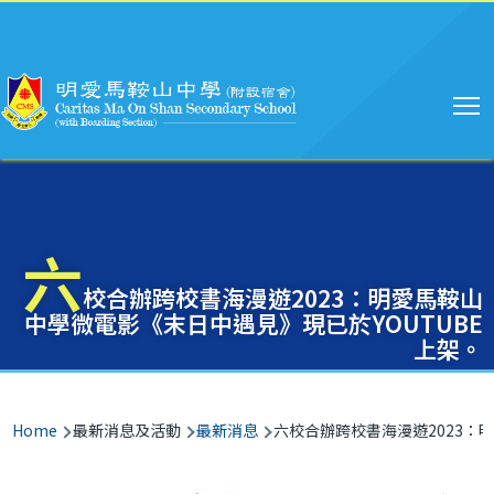
Main
Skip to main content
navigation
六
校合辦跨校書海漫遊2023：明愛馬鞍山
中學微電影《末日中遇見》現已於YOUTUBE
上架。
Breadcrumb
Home
最新消息及活動
最新消息
六校合辦跨校書海漫遊2023：明