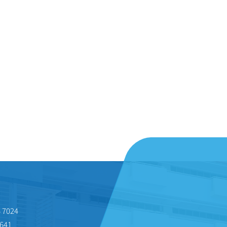
 7024
641