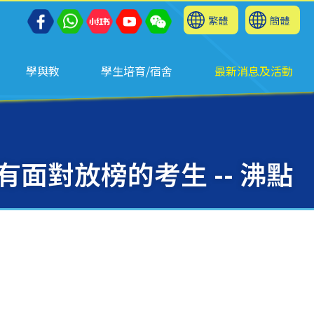
繁體
簡體
學與教
學生培育/宿舍
最新消息及活動
有面對放榜的考生 -- 沸點