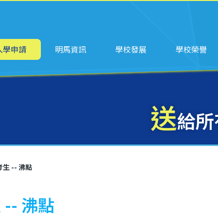
ation
入學申請
明馬資訊
學校發展
學校榮譽
送
給所
 -- 沸點
- 沸點