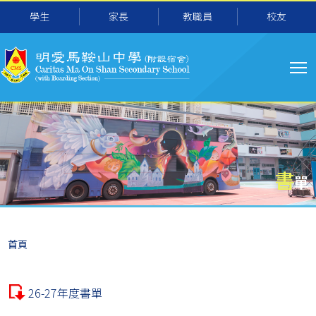
主
移至主內容
學生
家長
教職員
校友
导
航
書
單
導
首頁
航
連
26-27年度書單
結