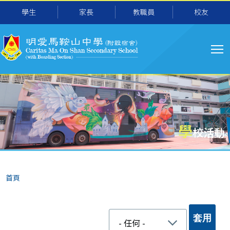
移至主內容
學生
家長
教職員
校友
主
导
航
學
校活動
導
首頁
航
連
結