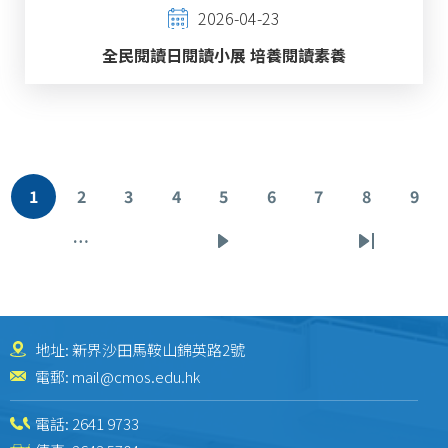
2026-04-23
全民閱讀日閱讀小展 培養閱讀素養
Pagination
1
2
3
4
5
6
7
8
9
目
頁
頁
頁
頁
頁
頁
頁
頁
前
面
面
面
面
面
面
面
面
…
下
Last
頁
一
page
面
頁
地址: 新界沙田馬鞍山錦英路2號
電郵:
mail@cmos.edu.hk
電話:
2641 9733