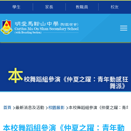
主
移至主內容
學生
家長
教職員
校友
导
航
本
校舞蹈組參演《仲夏之躍：青年動感狂
舞派》
導
首頁
最新消息及活動
校園展影
本校舞蹈組參演《仲夏之躍：青年
航
連
本校舞蹈組參演《仲夏之躍：青年動