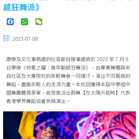
結
感狂舞派》
Facebook
WhatsApp
WeChat
2023-07-08
康樂及文化事務處的社區節目辦事處將於 2023 年 7 月８
日舉辦《仲夏之躍：青年動感狂舞派》，由專業舞團與來
自社區及大專院校的年輕舞者一同揮汗，演出不同風格的
舞蹈，盡展年輕人的澎湃力量。本校因獲得本屆中學組中
國舞團體獎季軍，故受邀派出群舞【在太陽升起時】代表
香港學界舞蹈協會參與演出。