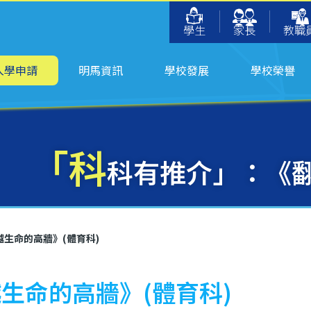
學生
家長
教職
入學申請
明馬資訊
學校發展
學校榮譽
「科
科有推介」：《翻
生命的高牆》(體育科)
生命的高牆》(體育科)