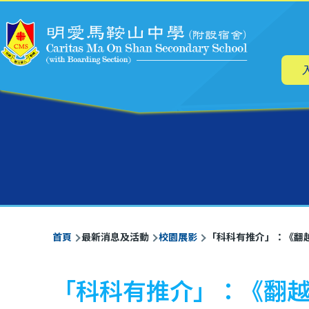
主
移至主內容
导
航
導
首頁
最新消息及活動
校園展影
「科科有推介」：《翻越
航
連
「科科有推介」：《翻越
結