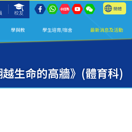
簡體
員
校友
學與教
學生培育/宿舍
最新消息及活動
越生命的高牆》(體育科)