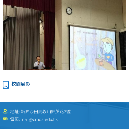
校園展影
地址: 新界沙田馬鞍山錦英路2號
電郵:
mail@cmos.edu.hk