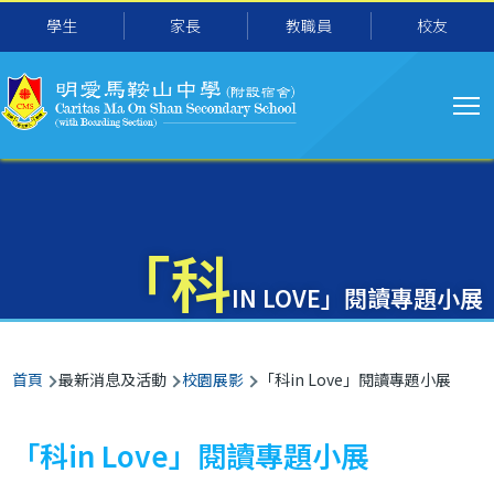
主
移至主內容
學生
家長
教職員
校友
导
航
「科
IN LOVE」閱讀專題小展
導
首頁
最新消息及活動
校園展影
「科in Love」閱讀專題小展
航
連
「科in Love」閱讀專題小展
結