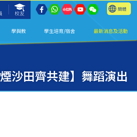
簡體
員
校友
學與教
學生培育/宿舍
最新消息及活動
煙沙田齊共建】舞蹈演出