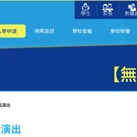
學生
家長
教職
入學申請
明馬資訊
學校發展
學校榮譽
【無
蹈演出
蹈演出