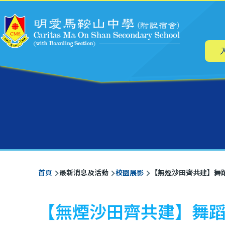
主
移至主內容
导
航
導
首頁
最新消息及活動
校園展影
【無煙沙田齊共建】舞
航
連
【無煙沙田齊共建】舞
結