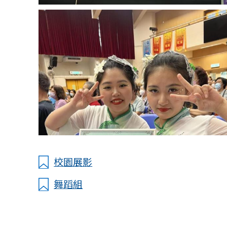
校園展影
舞蹈組