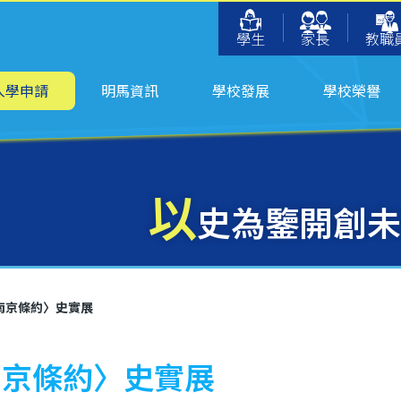
學生
家長
教職
入學申請
明馬資訊
學校發展
學校榮譽
以
史為鑒開創未
南京條約〉史實展
南京條約〉史實展