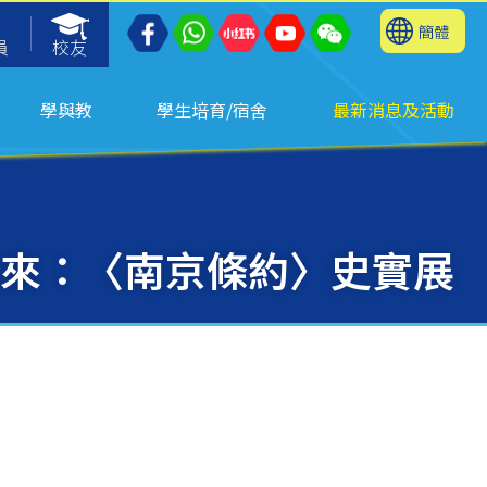
簡體
員
校友
學與教
學生培育/宿舍
最新消息及活動
來：〈南京條約〉史實展