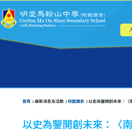
主
移至主內容
导
航
導
首頁
最新消息及活動
校園展影
以史為鑒開創未來：〈
航
連
以史為鑒開創未來：〈
結