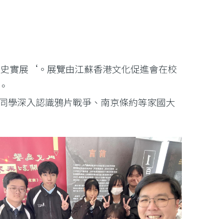
〉史實展‘。展覽由江蘇香港文化促進會在校
。
同學深入認識鴉片戰爭、南京條約等家國大