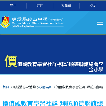
主
移至主內容
學生
家長
教職員
校友
导
航
價
值觀教育學習社群-拜訪順德聯誼總會李
金小學
導
首頁
最新消息及活動
校園展影
價值觀教育學習社群-拜訪順德聯
航
連
價值觀教育學習社群-拜訪順德聯誼總