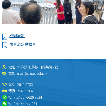
校園展影
德育及公民教育
地址: 新界沙田馬鞍山錦英路2號
電郵:
mail@cmos.edu.hk
電話:
2641 9733
傳真: 2643 5704
WhatsApp:
6626 7024
WeChat:
cmos2641