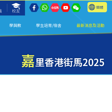
簡體
員
校友
學與教
學生培育/宿舍
最新消息及活動
嘉
里香港街馬2025