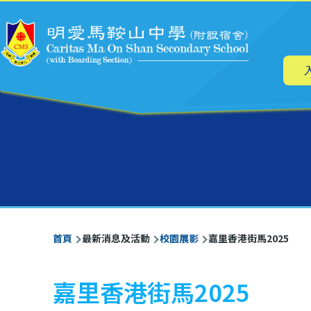
主
移至主內容
导
航
導
首頁
最新消息及活動
校園展影
嘉里香港街馬2025
航
連
嘉里香港街馬2025
結