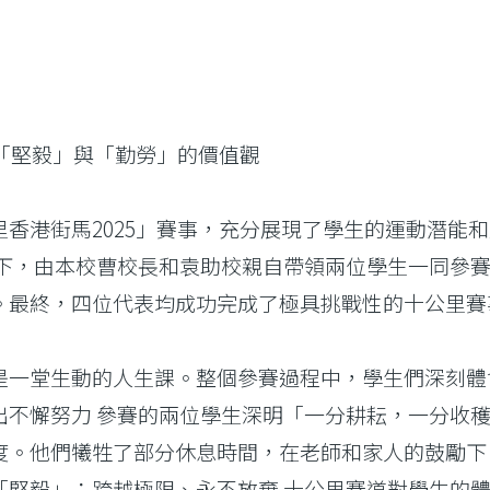
揚「堅毅」與「勤勞」的價值觀
香港街馬2025」賽事，充分展現了學生的運動潛能
力支持與協助下，由本校曹校長和袁助校親自帶領兩位學生一
。最終，四位代表均成功完成了極具挑戰性的十公里賽
是一堂生動的人生課。整個參賽過程中，學生們深刻體
出不懈努力 參賽的兩位學生深明「一分耕耘，一分收
度。他們犧牲了部分休息時間，在老師和家人的鼓勵下
「堅毅」：跨越極限、永不放棄 十公里賽道對學生的